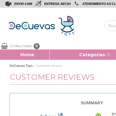
ENVIO 4.99€
ENTREGA 48/72H
ATENDIMIENTO AO CLI
0
O Meu Cesto
Home
Categorias
DeCuevas Toys
Customer reviews
CUSTOMER REVIEWS
SUMMARY
97