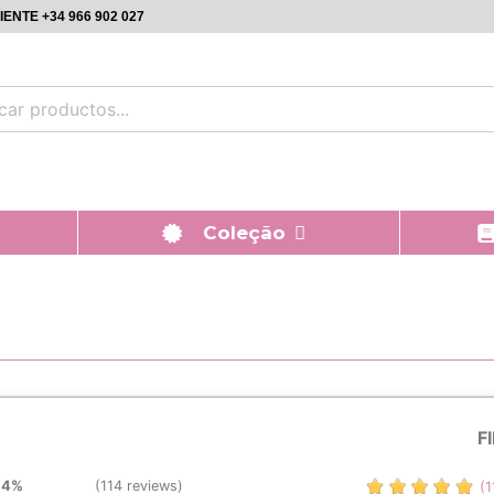
ENTE +34 966 902 027
Coleção
F
.4%
(114 reviews)
(1