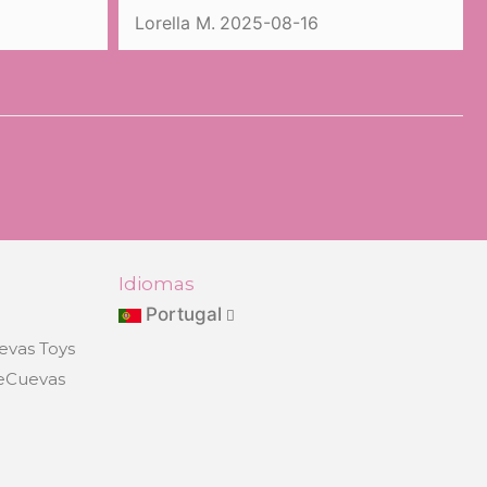
08-16
mangeles g.
2025-07-30
Idiomas
Portugal
evas Toys
DeCuevas