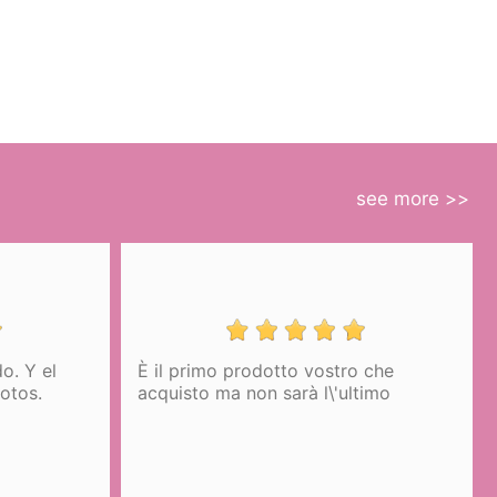
see more >>
tto vostro che
DE DIEZ
sarà l\'ultimo