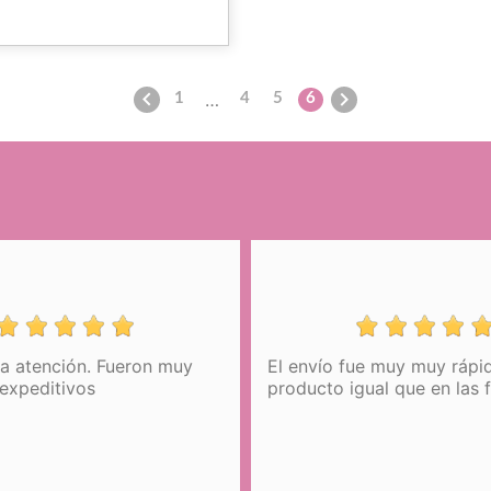


…
1
4
5
6
El envío fue muy muy rápido. Y el
È il primo prodo
producto igual que en las fotos.
acquisto ma non 