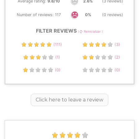
Average rating:
9.8/10
2.6%
(3 reviews)
Number of reviews: 117
0%
(0 reviews)
FILTER REVIEWS
(
Reinicializar )
sync
(111)
(3)
(1)
(2)
(0)
(0)
Click here to leave a review