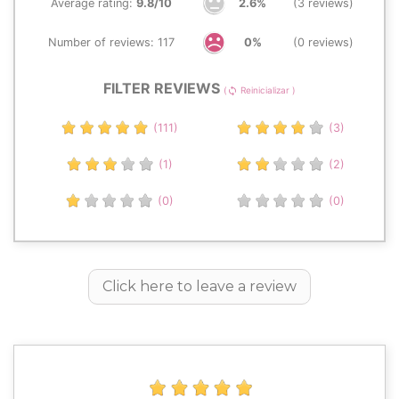
Average rating:
9.8/10
2.6%
(3 reviews)
Number of reviews: 117
0%
(0 reviews)
FILTER REVIEWS
(
Reinicializar )
sync
(111)
(3)
(1)
(2)
(0)
(0)
Click here to leave a review