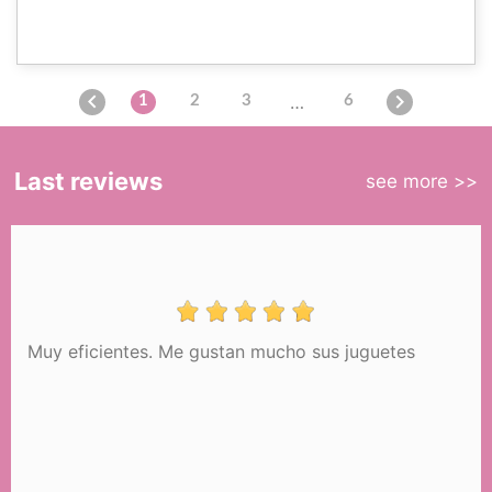


…
1
2
3
6
Last reviews
see more >>
ficientes. Me gustan mucho sus juguetes
Excele
expedi