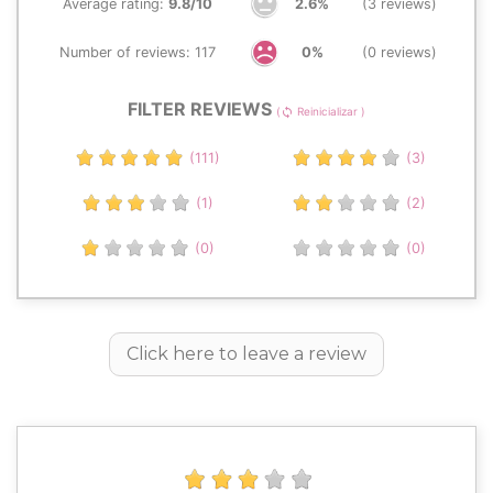
Average rating:
9.8/10
2.6%
(3 reviews)
Number of reviews: 117
0%
(0 reviews)
FILTER REVIEWS
(
Reinicializar )
sync
(111)
(3)
(1)
(2)
(0)
(0)
Click here to leave a review