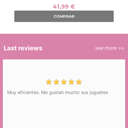
41,99 €
COMPRAR
Last reviews
see more >>
Muy eficientes. Me gustan mucho sus juguetes
Carrinho de Supermercado com
Cesto e Frutas Honey DeCuevas
52170
47,99 €