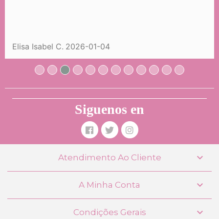
Boneca com Corpo Macio Niza
DeCuevas Toys 20046
27,99 €
(-40%)
16,79 €
Elisa Isabel C.
2026-01-04
COMPRAR
Siguenos en

Atendimento Ao Cliente

A Minha Conta
Guarda-Brinquedos Niza com Rodas
DeCuevas Toys 51646

Condições Gerais