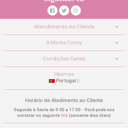

Atendimento Ao Cliente

A Minha Conta
Carrinho de Bonecas Sophie A Minha
Primeira Cadeirinha DeCuevas 90275

Condições Gerais
45,99 €
Idiomas
Portugal
COMPRAR
Horário de Atedimento ao Cliente
Segunda à Sexta de 9:30 a 17:00 - Você pode nos
link
contatar no seguinte
(somente dias úteis)