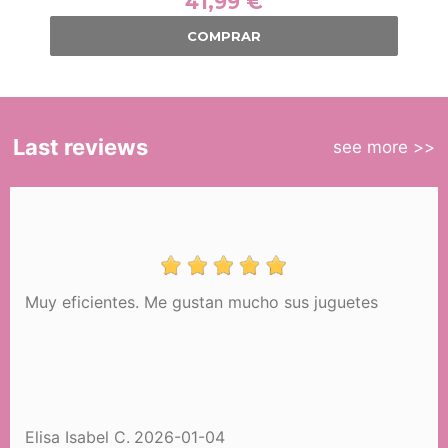
41,99 €
COMPRAR
Last reviews
see more >>
Muy eficientes. Me gustan mucho sus juguetes
Carrinho de Bonecas Dobrável com
Guarda-sol e Peluche Honey
DeCuevas 85070
83,99 €
NãO DISPONíVEL
Elisa Isabel C.
2026-01-04