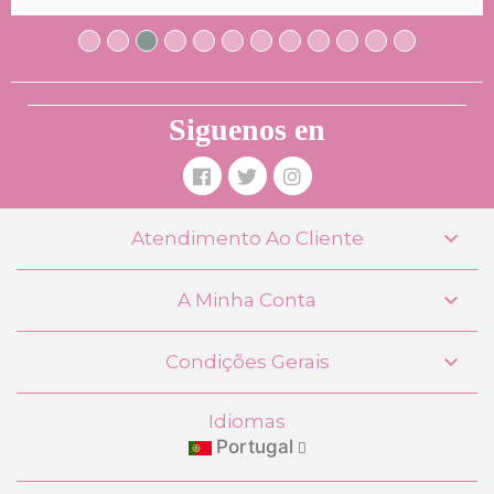
AVISAR
Siguenos en

Atendimento Ao Cliente

A Minha Conta
Carrinho de Bonecas O Meu Primeiro
Carrinho com Peluche Honey

Condições Gerais
DeCuevas 86070
68,99 €
Idiomas
Portugal
COMPRAR